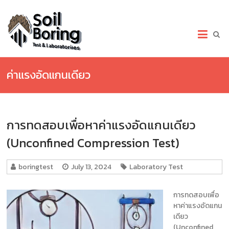
Skip
to
เจาะ
content
สำรวจ
ดิน.com
ค่าแรงอัดแกนเดียว
เจาะ
สำรวจ
ดิน
บริการ
การทดสอบเพื่อหาค่าแรงอัดแกนเดียว
เจาะ
ดิน
(Unconfined Compression Test)
(Soil
Boring
Test)
boringtest
July 13, 2024
Laboratory Test
เก็บ
ตัวอย่าง
การทดสอบเพื่อ
และ
หาค่าแรงอัดแกน
ทดสอบ
เดียว
ดิน
(Unconfined