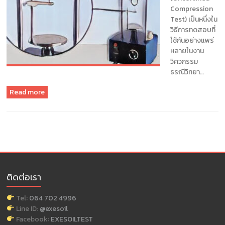
แนะนำ
Compression
ข้อมูล
Test) เป็นหนึ่งใน
เพื่อ
วิธีการทดสอบที่
การ
ใช้กันอย่างแพร่
ออกแบบ
หลายในงาน
ฐานราก
วิศวกรรม
บจก.เอ็กซ์
ธรณีวิทยา…
เพิร์ท
ซอ
Read more
ยล์
เซอร์วิส
แอนด์
เอ็น
จิ
เนีย
ริ่ง
ติดต่อเรา
Tel:
064 702 4996
Line ID:
@exesoil
Facebook:
EXESOILTEST