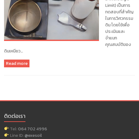
แนะนำ
Limit) เป็นการ
ข้อมูล
ทดสอบที่สำคัญ
เพื่อ
ในการวิศวกรรม
การ
ดิน โดยใช้เพื่อ
ออกแบบ
ประเมินและ
ฐานราก
จำแนก
บจก.เอ็กซ์
คุณสมบัติของ
เพิร์ท
ดินเหนียว…
ซอ
ยล์
Read more
เซอร์วิส
แอนด์
เอ็น
จิ
เนีย
ริ่ง
ติดต่อเรา
Tel:
064 702 4996
Line ID:
@exesoil