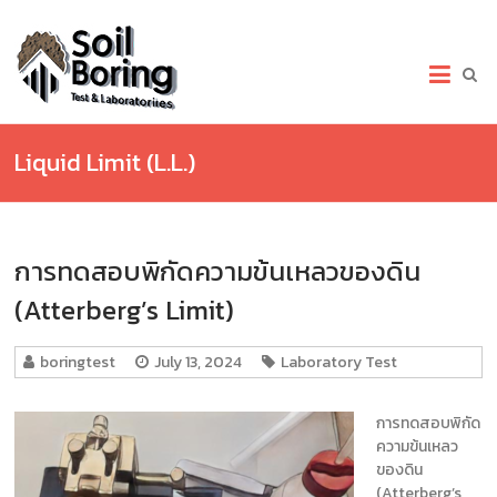
Skip
to
เจาะ
content
สำรวจ
ดิน.com
Liquid Limit (L.L.)
เจาะ
สำรวจ
ดิน
บริการ
การทดสอบพิกัดความข้นเหลวของดิน
เจาะ
ดิน
(Atterberg’s Limit)
(Soil
Boring
Test)
boringtest
July 13, 2024
Laboratory Test
เก็บ
ตัวอย่าง
การทดสอบพิกัด
และ
ความข้นเหลว
ทดสอบ
ของดิน
ดิน
(Atterberg’s