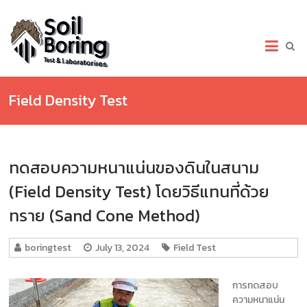
Skip
to
เจาะ
content
สำรวจ
ดิน.com
Field Density Test
เจาะ
สำรวจ
ดิน
บริการ
ทดสอบความหนาแน่นของดินในสนาม
เจาะ
ดิน
(Field Density Test) โดยวิธีแทนที่ด้วย
(Soil
Boring
ทราย (Sand Cone Method)
Test)
เก็บ
boringtest
July 13, 2024
Field Test
ตัวอย่าง
และ
ทดสอบ
การทดสอบ
ดิน
ความหนาแน่น