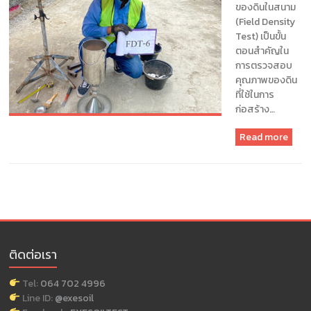
แนะนำ
ของดินในสนาม
ข้อมูล
(Field Density
เพื่อ
Test) เป็นขั้น
การ
ตอนสำคัญใน
ออกแบบ
การตรวจสอบ
ฐานราก
คุณภาพของดิน
บจก.เอ็กซ์
ที่ใช้ในการ
เพิร์ท
ก่อสร้าง…
ซอ
ยล์
Read more
เซอร์วิส
แอนด์
เอ็น
จิ
เนีย
ริ่ง
ติดต่อเรา
Tel:
064 702 4996
Line ID:
@exesoil