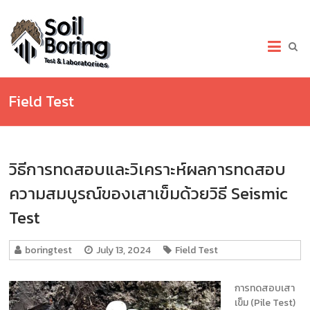
Skip
to
เจาะ
content
สำรวจ
ดิน.com
Field Test
เจาะ
สำรวจ
ดิน
บริการ
วิธีการทดสอบและวิเคราะห์ผลการทดสอบ
เจาะ
ดิน
ความสมบูรณ์ของเสาเข็มด้วยวิธี Seismic
(Soil
Boring
Test
Test)
เก็บ
boringtest
July 13, 2024
Field Test
ตัวอย่าง
และ
ทดสอบ
การทดสอบเสา
ดิน
เข็ม (Pile Test)