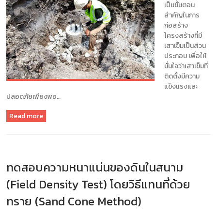
แนะนำ
เป็นขั้นตอน
ข้อมูล
สำคัญในการ
เพื่อ
ก่อสร้าง
การ
โครงสร้างที่มี
ออกแบบ
เสาเข็มเป็นส่วน
ฐานราก
ประกอบ เพื่อให้
บจก.เอ็กซ์
มั่นใจว่าเสาเข็มที่
เพิร์ท
ติดตั้งมีความ
ซอ
แข็งแรงและ
ยล์
ปลอดภัยเพียงพอ…
เซอร์วิส
แอนด์
Read more
เอ็น
จิ
เนีย
ริ่ง
ทดสอบความหนาแน่นของดินในสนาม
(Field Density Test) โดยวิธีแทนที่ด้วย
ทราย (Sand Cone Method)